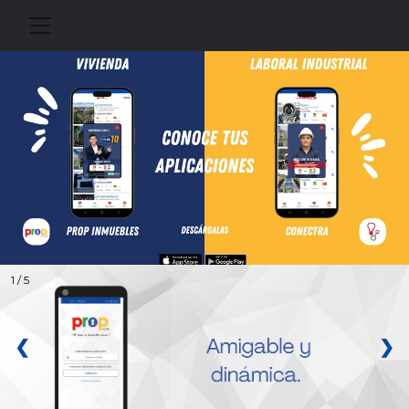
Aplicación móvil
1 / 5
❮
❯